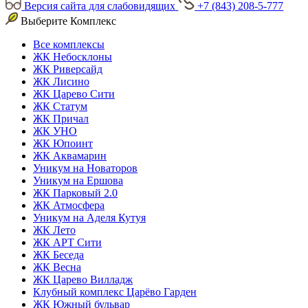
Версия сайта для слабовидящих
+7 (843) 208-5-777
Выберите Комплекс
Все комплексы
ЖК Небосклоны
ЖК Риверсайд
ЖК Лисино
ЖК Царево Сити
ЖК Статум
ЖК Причал
ЖК УНО
ЖК Юпоинт
ЖК Аквамарин
Уникум на Новаторов
Уникум на Ершова
ЖК Парковый 2.0
ЖК Атмосфера
Уникум на Аделя Кутуя
ЖК Лето
ЖК АРТ Сити
ЖК Беседа
ЖК Весна
ЖК Царево Вилладж
Клубный комплекс Царёво Гарден
ЖК Южный бульвар