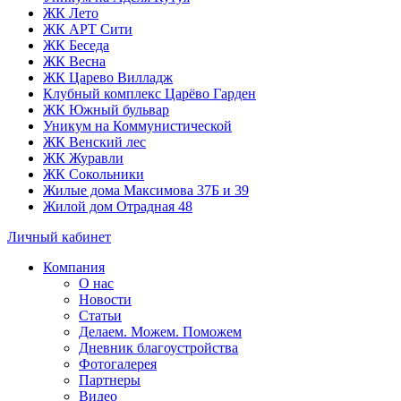
ЖК Лето
ЖК АРТ Сити
ЖК Беседа
ЖК Весна
ЖК Царево Вилладж
Клубный комплекс Царёво Гарден
ЖК Южный бульвар
Уникум на Коммунистической
ЖК Венский лес
ЖК Журавли
ЖК Сокольники
Жилые дома Максимова 37Б и 39
Жилой дом Отрадная 48
Личный кабинет
Компания
О нас
Новости
Статьи
Делаем. Можем. Поможем
Дневник благоустройства
Фотогалерея
Партнеры
Видео