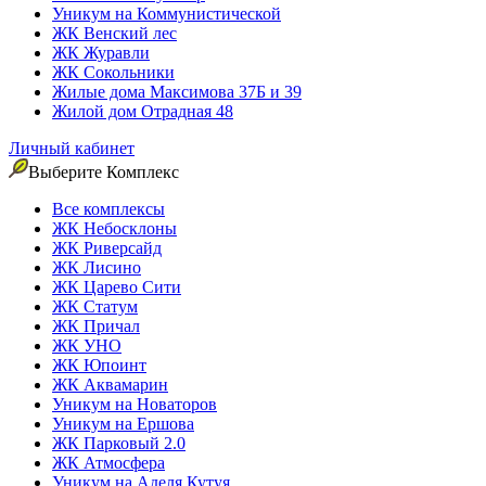
Уникум на Коммунистической
ЖК Венский лес
ЖК Журавли
ЖК Сокольники
Жилые дома Максимова 37Б и 39
Жилой дом Отрадная 48
Личный кабинет
Выберите Комплекс
Все комплексы
ЖК Небосклоны
ЖК Риверсайд
ЖК Лисино
ЖК Царево Сити
ЖК Статум
ЖК Причал
ЖК УНО
ЖК Юпоинт
ЖК Аквамарин
Уникум на Новаторов
Уникум на Ершова
ЖК Парковый 2.0
ЖК Атмосфера
Уникум на Аделя Кутуя