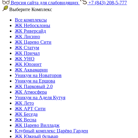
Версия сайта для слабовидящих
+7 (843) 208-5-777
Выберите Комплекс
Все комплексы
ЖК Небосклоны
ЖК Риверсайд
ЖК Лисино
ЖК Царево Сити
ЖК Статум
ЖК Причал
ЖК УНО
ЖК Юпоинт
ЖК Аквамарин
Уникум на Новаторов
Уникум на Ершова
ЖК Парковый 2.0
ЖК Атмосфера
Уникум на Аделя Кутуя
ЖК Лето
ЖК АРТ Сити
ЖК Беседа
ЖК Весна
ЖК Царево Вилладж
Клубный комплекс Царёво Гарден
ЖК Южный бульвар