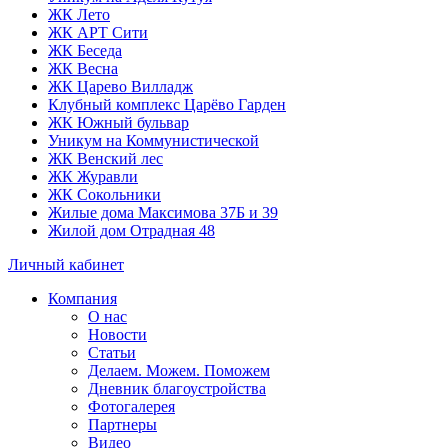
ЖК Лето
ЖК АРТ Сити
ЖК Беседа
ЖК Весна
ЖК Царево Вилладж
Клубный комплекс Царёво Гарден
ЖК Южный бульвар
Уникум на Коммунистической
ЖК Венский лес
ЖК Журавли
ЖК Сокольники
Жилые дома Максимова 37Б и 39
Жилой дом Отрадная 48
Личный кабинет
Компания
О нас
Новости
Статьи
Делаем. Можем. Поможем
Дневник благоустройства
Фотогалерея
Партнеры
Видео